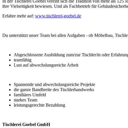
In der Tischlerei Goebel vereint sich die Tradition von mehr als 12
ihre Vielseitigkeit bewiesen. Und als Fachbetrieb für Gebäudesicher
Erfahre mehr auf:
www.tischlerei-goebel.de
Zuständigkeiten / Hauptaufgaben
Du unterstützt unser Team bei allen Aufgaben - ob Möbelbau, Tischle
Qualifikationen / Anforderungen
Abgeschlossene Ausbildung zum/zur Tischler/in oder Erfahrun
teamfähig
Lust auf abwechslungsreiche Arbeit
Das bieten wir:
Spannende und abwechslungsreiche Projekte
die ganze Bandbreite des Tischlerhandwerks
familiäres Umfeld
starkes Team
leistungsgerechte Bezahlung
Kontakte
Tischlerei Goebel GmbH