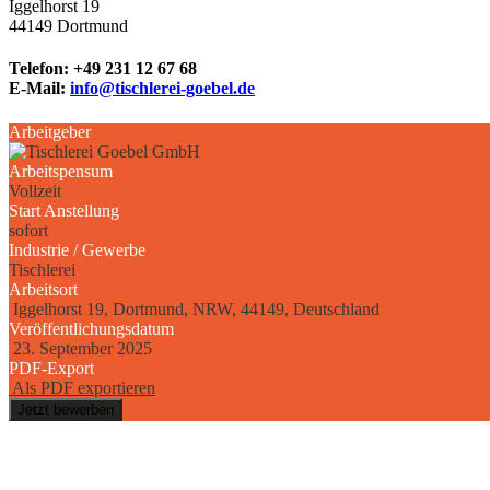
Iggelhorst 19
44149 Dortmund
Telefon: +49 231 12 67 68
E-Mail:
info@tischlerei-goebel.de
Arbeitgeber
Arbeitspensum
Vollzeit
Start Anstellung
sofort
Industrie / Gewerbe
Tischlerei
Arbeitsort
Iggelhorst 19, Dortmund, NRW, 44149, Deutschland
Veröffentlichungsdatum
23. September 2025
PDF-Export
Als PDF exportieren
Jetzt bewerben
MEISTERWERKE