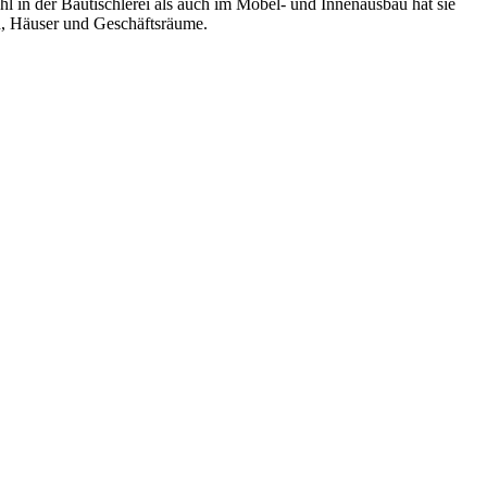
l in der Bautischlerei als auch im Möbel- und Innenausbau hat sie
en, Häuser und Geschäftsräume.